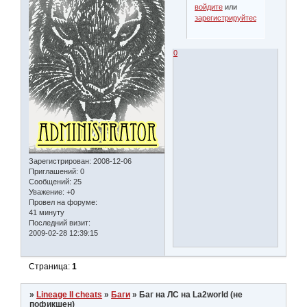
войдите
или
зарегистрируйтесь
.
0
Зарегистрирован
: 2008-12-06
Приглашений:
0
Сообщений:
25
Уважение:
+0
Провел на форуме:
41 минуту
Последний визит:
2009-02-28 12:39:15
Страница:
1
»
Lineage II cheats
»
Баги
»
Баг на ЛС на La2world (не
пофикшен)