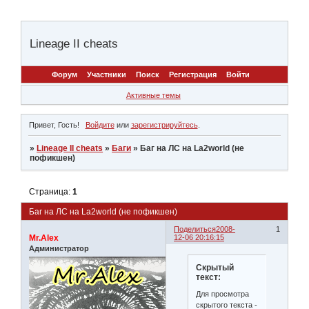
Lineage II cheats
Форум
Участники
Поиск
Регистрация
Войти
Активные темы
Привет, Гость!
Войдите
или
зарегистрируйтесь
.
»
Lineage II cheats
»
Баги
»
Баг на ЛС на La2world (не
пофикшен)
Страница:
1
Баг на ЛС на La2world (не пофикшен)
Поделиться
2008-
1
Mr.Alex
12-06 20:16:15
Администратор
Скрытый
текст:
Для просмотра
скрытого текста -