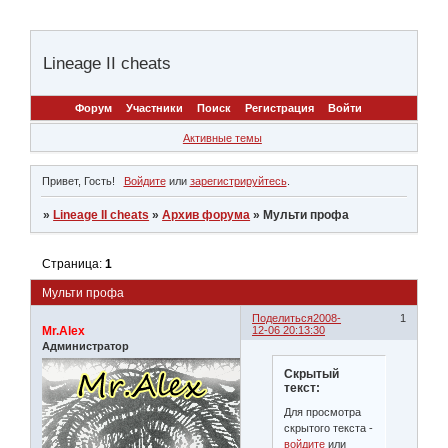
Lineage II cheats
Форум
Участники
Поиск
Регистрация
Войти
Активные темы
Привет, Гость!
Войдите
или
зарегистрируйтесь
.
»
Lineage II cheats
»
Архив форума
»
Мульти профа
Страница:
1
Мульти профа
Поделиться
2008-
1
Mr.Alex
12-06 20:13:30
Администратор
Скрытый
текст:
Для просмотра
скрытого текста -
войдите
или