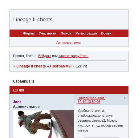
Lineage II cheats
Форум
Участники
Поиск
Регистрация
Войти
Активные темы
Привет, Гость!
Войдите
или
зарегистрируйтесь
.
»
Lineage II cheats
»
Программы
»
L2Hint
Страница:
1
L2Hint
Поделиться
2008-
1
Jack
12-12 13:52:06
Администратор
Удобная утилита,
отображающая статус
сервера Lineage2. Можно
настроить под любой сервер
lineage