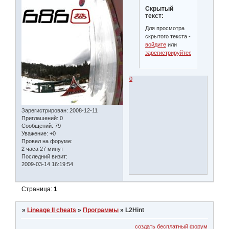
Скрытый
текст:
Для просмотра
скрытого текста -
войдите
или
зарегистрируйтесь
.
0
Зарегистрирован
: 2008-12-11
Приглашений:
0
Сообщений:
79
Уважение:
+0
Провел на форуме:
2 часа 27 минут
Последний визит:
2009-03-14 16:19:54
Страница:
1
»
Lineage II cheats
»
Программы
»
L2Hint
создать бесплатный форум