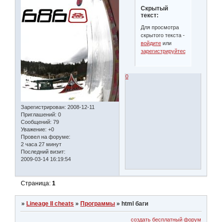
Скрытый
текст:
Для просмотра
скрытого текста -
войдите
или
зарегистрируйтесь
.
0
Зарегистрирован
: 2008-12-11
Приглашений:
0
Сообщений:
79
Уважение:
+0
Провел на форуме:
2 часа 27 минут
Последний визит:
2009-03-14 16:19:54
Страница:
1
»
Lineage II cheats
»
Программы
»
html баги
создать бесплатный форум