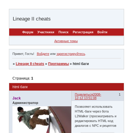
Lineage II cheats
Форум
Участники
Поиск
Регистрация
Войти
Активные темы
Привет, Гость!
Войдите
или
зарегистрируйтесь
.
»
Lineage II cheats
»
Программы
»
html баги
Страница:
1
html баги
Поделиться
2008-
1
Jack
12-12 13:51:08
Администратор
Позволяет использовать
HTML-баги через бота
L2Walker (просматривать и
редактировать HTML-код
диалогов с NPC и рецептов