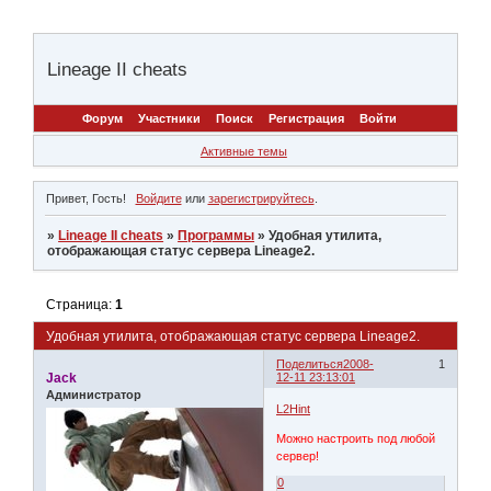
Lineage II cheats
Форум
Участники
Поиск
Регистрация
Войти
Активные темы
Привет, Гость!
Войдите
или
зарегистрируйтесь
.
»
Lineage II cheats
»
Программы
»
Удобная утилита,
отображающая статус сервера Lineage2.
Страница:
1
Удобная утилита, отображающая статус сервера Lineage2.
Поделиться
2008-
1
Jack
12-11 23:13:01
Администратор
L2Hint
Можно настроить под любой
сервер!
0