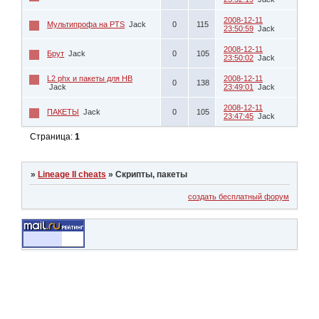
2008-12-11
Мультипрофа на PTS
Jack
0
115
23:50:59
Jack
2008-12-11
Брут
Jack
0
105
23:50:02
Jack
L2 phx и пакеты для HB
2008-12-11
0
138
Jack
23:49:01
Jack
2008-12-11
ПАКЕТЫ
Jack
0
105
23:47:45
Jack
Страница:
1
»
Lineage II cheats
»
Скрипты, пакеты
создать бесплатный форум