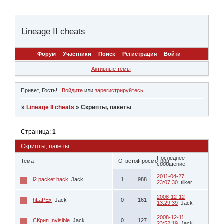
Lineage II cheats
Форум
Участники
Поиск
Регистрация
Войти
Активные темы
Привет, Гость!
Войдите
или
зарегистрируйтесь
.
»
Lineage II cheats
»
Скрипты, пакеты
Страница:
1
Скрипты, пакеты
Последнее
Тема
Ответов
Просмотров
сообщение
2011-04-27
l2 packet hack
Jack
1
988
23:07:30
tilker
2008-12-12
hLaPEx
Jack
0
161
13:29:39
Jack
2008-12-11
СКрип Invisible
Jack
0
127
23:52:19
Jack